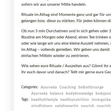
sofern wir aus unserer Mitte handeln.
Rituale im Alltag sind Momente ganz und gar für uns
gelangen bzw. diese zu stärken. Für jeden können d
Ob nun 5 min Durchatmen und in sich gehen oder 1 
Routine am Morgen oder Abend, einen Tee trinken 
oder wie lange wir uns eine kleine Auszeit nehmen,
im Alltag – vollends genießen. Wir geben uns dami
einfachen Mitteln wieder zu zentrieren.
Wie sehen eure Rituale / Auszeiten aus? Gönnt ihr 
ihr euch davor und danach? Teilt mir gerne eure G
Categories:
Ayurveda
Coaching
Selbstfürsorge
Ayurveda
balance
bodyknowledge
bodyposi
Tags:
healthylifestyle
healthynutrition
innerguida
mindfulness
nataliamartin
nourish
nourish