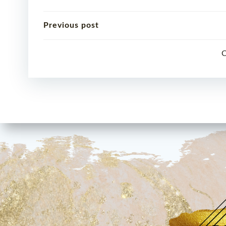
Beitragsnavigation
Previous post
C