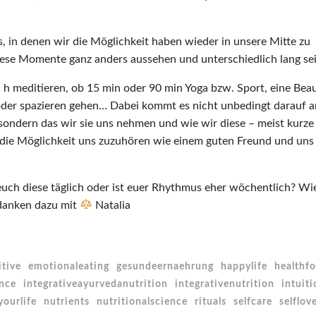
, in denen wir die Möglichkeit haben wieder in unsere Mitte zu
iese Momente ganz anders aussehen und unterschiedlich lang sei
h meditieren, ob 15 min oder 90 min Yoga bzw. Sport, eine Bea
oder spazieren gehen… Dabei kommt es nicht unbedingt darauf a
 sondern das wir sie uns nehmen und wie wir diese – meist kurze
t die Möglichkeit uns zuzuhören wie einem guten Freund und uns
euch diese täglich oder ist euer Rhythmus eher wöchentlich? Wie
edanken dazu mit
Natalia
tive
emotionaleating
gesundeernaehrung
happylife
healthf
nce
integrativeayurvedanutrition
integrativenutrition
intuiti
yourlife
nutrients
nutritionalscience
rituals
selfcare
selflov