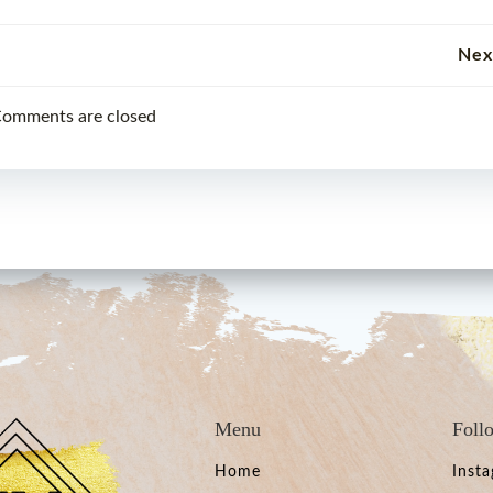
Beitragsnavigation
Nex
omments are closed
Menu
Foll
Home
Inst