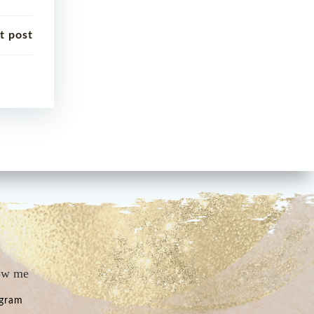
t post
ow me
agram