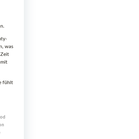
n.
uty-
n, was
 Zeit
 mit
 fühlt
ood
on
e